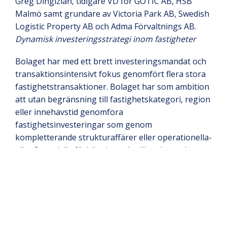
Greg Dingizian, tidigare VD för GOTIC AB, HSB
Malmö samt grundare av Victoria Park AB, Swedish
Logistic Property AB och Adma Förvaltnings AB.
Dynamisk investeringsstrategi inom fastigheter
Bolaget har med ett brett investeringsmandat och
transaktionsintensivt fokus genomfört flera stora
fastighetstransaktioner. Bolaget har som ambition
att utan begränsning till fastighetskategori, region
eller innehavstid genomföra
fastighetsinvesteringar som genom
kompletterande strukturaffärer eller operationella-
eller finansiella förbättringar bedöms ha goda
möjligheter för värdetillväxt och således skapa ett
mer dynamiskt fastighetsbolag jämfört med sina
konkurrenter.
Stark ägarbas med långsiktiga investerare
Bolaget har en stark och långsiktig ägarbas med